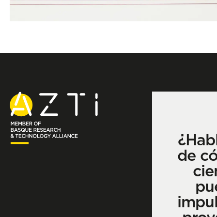
¿Hab
de c
cie
pu
impul