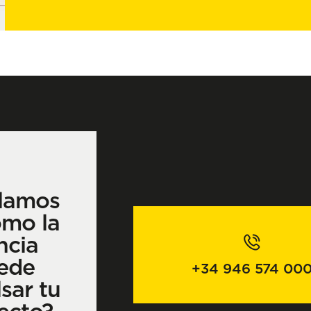
lamos
ómo la
ncia
ede
+34 946 574 00
sar tu