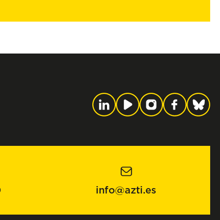
0
info@azti.es