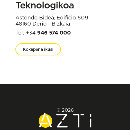
Teknologikoa
Astondo Bidea, Edificio 609
48160 Derio - Bizkaia
Tel: +34
946 574 000
Kokapena ikusi
© 2026