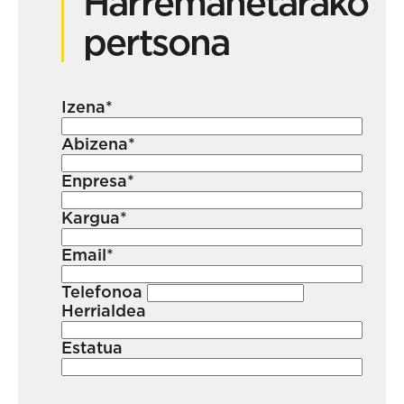
Harremanetarako
pertsona
Izena*
Abizena*
Enpresa*
Kargua*
Email*
Telefonoa
Herrialdea
Estatua