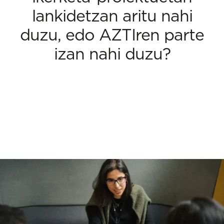
lankidetzan aritu nahi
duzu, edo AZTIren parte
izan nahi duzu?