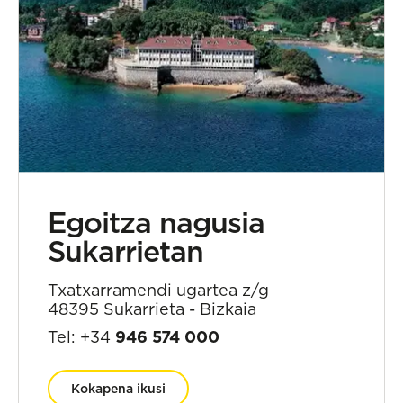
Egoitza nagusia
Sukarrietan
Txatxarramendi ugartea z/g
48395 Sukarrieta - Bizkaia
Tel: +34
946 574 000
Kokapena ikusi