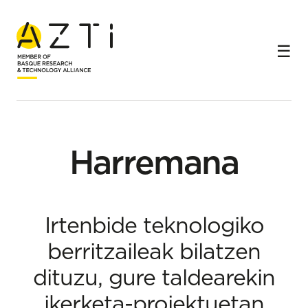
Hasiera
Harremana
Harremana
Irtenbide teknologiko
berritzaileak bilatzen
dituzu, gure taldearekin
ikerketa-proiektuetan