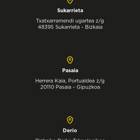
Sukarrieta
Txatxarramendi ugartea z/g
48395 Sukarrieta - Bizkaia
Pasaia
Herrera Kaia, Portualdea z/g
20110 Pasaia - Gipuzkoa
Derio