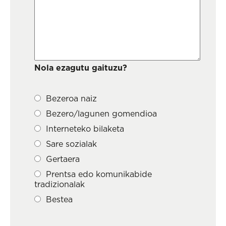
Nola ezagutu gaituzu?
Bezeroa naiz
Bezero/lagunen gomendioa
Interneteko bilaketa
Sare sozialak
Gertaera
Prentsa edo komunikabide
tradizionalak
Bestea