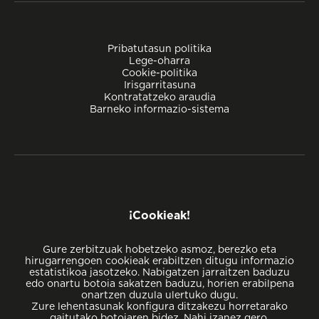
Pribatutasun politika
Lege-oharra
Cookie-politika
Irisgarritasuna
Kontratatzeko araudia
Barneko informazio-sistema
Bikaintasunarekiko konpromisoa
¡Cookieak!
Gure zerbitzuak hobetzeko asmoz, berezko eta
hirugarrengoen cookieak erabiltzen ditugu informazio
estatistikoa jasotzeko. Nabigatzen jarraitzen baduzu
edo onartu botoia sakatzen baduzu, horien erabilpena
onartzen duzula ulertuko dugu.
Zure lehentasunak konfigura ditzakezu horretarako
gaitutako botoiaren bidez. Nahi izanez gero,