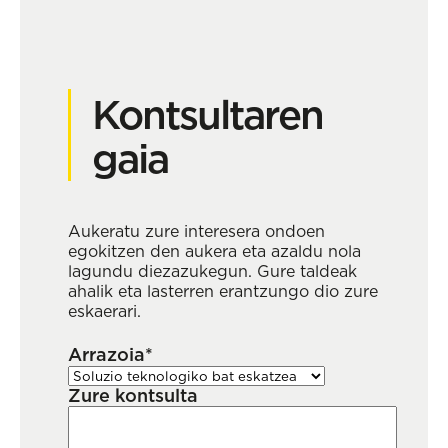
Kontsultaren
gaia
Aukeratu zure interesera ondoen
egokitzen den aukera eta azaldu nola
lagundu diezazukegun. Gure taldeak
ahalik eta lasterren erantzungo dio zure
eskaerari.
Arrazoia*
Zure kontsulta