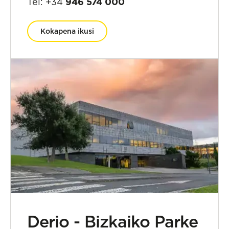
Tel: +34
946 574 000
Kokapena ikusi
Derio - Bizkaiko Parke