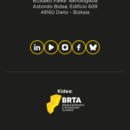
Bizkaiko Parke Teknologikoa
Astondo Bidea, Edificio 609
48160 Derio - Bizkaia
Kidea: