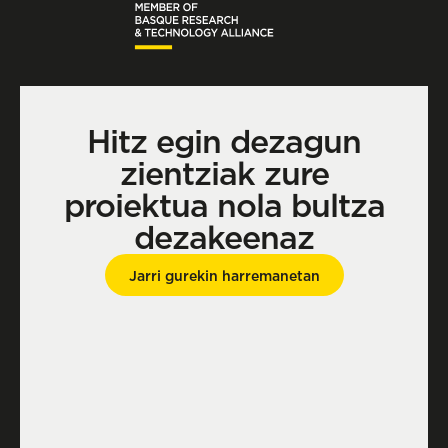
Hitz egin dezagun
zientziak zure
proiektua nola bultza
dezakeenaz
Jarri gurekin harremanetan