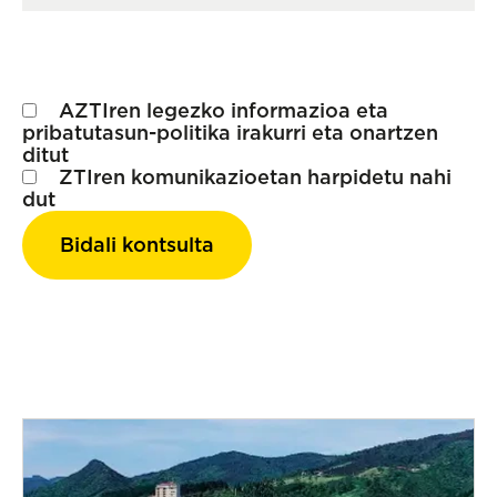
AZTIren
legezko informazioa
eta
pribatutasun-politika
irakurri eta onartzen
ditut
ZTIren komunikazioetan harpidetu nahi
dut